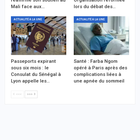
réaffirme son soutien au
Organisation réformée
Mali face aux…
lors du débat des…
ACTUALITÉ À LA UNE
ACTUALITÉ À LA UNE
Passeports expirant
Santé : Farba Ngom
sous six mois : le
opéré à Paris après des
Consulat du Sénégal à
complications liées à
Lyon appelle les…
une apnée du sommeil
<<<
>>>