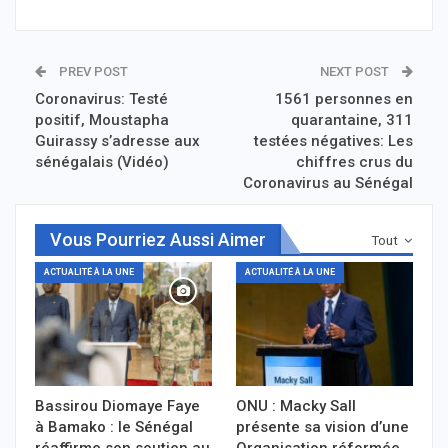
PREV POST
NEXT POST
Coronavirus: Testé
1561 personnes en
positif, Moustapha
quarantaine, 311
Guirassy s’adresse aux
testées négatives: Les
sénégalais (Vidéo)
chiffres crus du
Coronavirus au Sénégal
Vous Pourriez Aussi Aimer
Tout
ACTUALITÉ À LA UNE
ACTUALITÉ À LA UNE
Bassirou Diomaye Faye
ONU : Macky Sall
à Bamako : le Sénégal
présente sa vision d’une