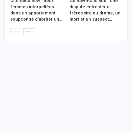
Cité Aliou Sow : deux
Guinaw-Rails Sud : une
femmes interpellées
dispute entre deux
dans un appartement
frères vire au drame, un
soupçonné d’abriter un…
mort et un suspect…
<<<
>>>