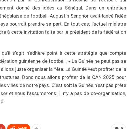
alement donné des idées au Sénégal. Dans un entretien
énégalaise de football, Augustin Senghor avait lancé l’idée
ys pourrait prendre sa part. En tout cas, l’actuel ministre
 à cette invitation faite par le président de la fédération
u’il s’agit n’adhère point à cette stratégie que compte
dération guinéenne de football. « La Guinée ne peut pas se
llons juste organiser la fête. La Guinée veut profiter de la
tructures. Donc nous allons profiter de la CAN 2025 pour
es villes de notre pays. C’est soit la Guinée n’est pas prête
ser et nous l’assumerons…il n’y a pas de co-organisation,
sé.
e+
ReddIt
0