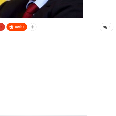
e+
ReddIt
0