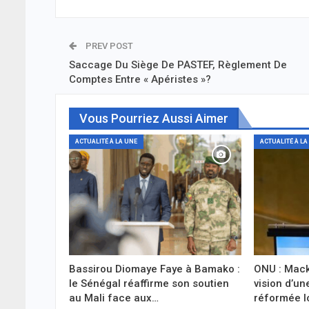
PREV POST
Saccage Du Siège De PASTEF, Règlement De
Comptes Entre « Apéristes »?
Vous Pourriez Aussi Aimer
ACTUALITÉ À LA UNE
ACTUALITÉ À LA
Bassirou Diomaye Faye à Bamako :
ONU : Mack
le Sénégal réaffirme son soutien
vision d’un
au Mali face aux…
réformée l