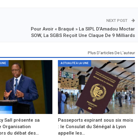
NEXT POST
Pour Avoir « Braqué » La SIPL D’Amadou Moctar
SOW, La SGBS Reçoit Une Claque De 9 Milliards
Plus D'articles De L'auteur
 UNE
ACTUALITÉ À LA UNE
y Sall présente sa
Passeports expirant sous six mois
e Organisation
: le Consulat du Sénégal à Lyon
ors du débat des…
appelle les…