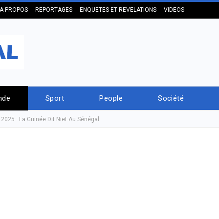
A PROPOS
REPORTAGES
ENQUETES ET REVELATIONS
VIDEOS
nde
Sport
People
Société
2025 : La Guinée Dit Niet Au Sénégal