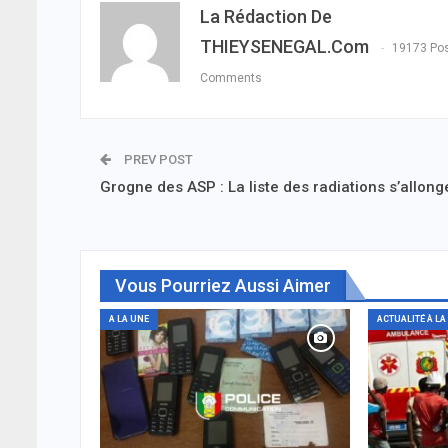
La Rédaction De
THIEYSENEGAL.com
19173 Po
Comments
PREV POST
Grogne des ASP : La liste des radiations s’allong
Vous Pourriez Aussi Aimer
A LA UNE
ACTUALITÉ À LA