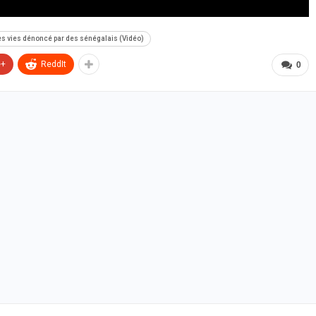
des vies dénoncé par des sénégalais (Vidéo)
e+
ReddIt
0