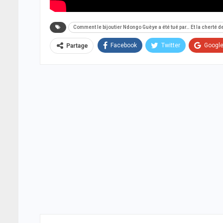
Comment le bijoutier Ndongo Guèye a été tué par… Et la cherté 
Facebook
Twitter
Googl
Partage