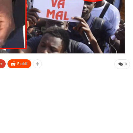
e+
ReddIt
0