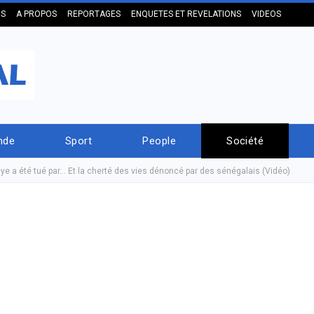
US
A PROPOS
REPORTAGES
ENQUETES ET REVELATIONS
VIDEOS
nde
Sport
People
Société
e a été tué par… Et la cherté des vies dénoncé par des sénégalais (Vidéo)