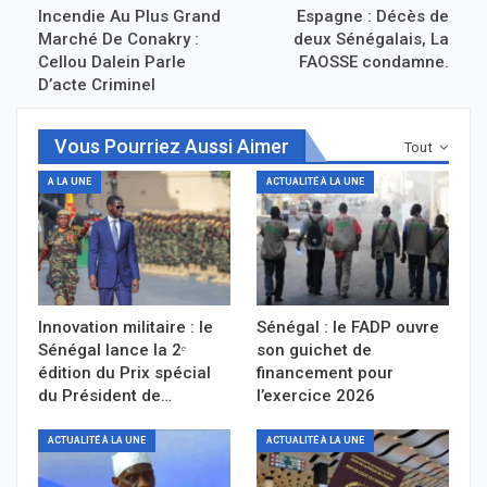
Incendie Au Plus Grand
Espagne : Décès de
Marché De Conakry :
deux Sénégalais, La
Cellou Dalein Parle
FAOSSE condamne.
D’acte Criminel
Vous Pourriez Aussi Aimer
Tout
A LA UNE
ACTUALITÉ À LA UNE
Innovation militaire : le
Sénégal : le FADP ouvre
Sénégal lance la 2ᵉ
son guichet de
édition du Prix spécial
financement pour
du Président de…
l’exercice 2026
ACTUALITÉ À LA UNE
ACTUALITÉ À LA UNE