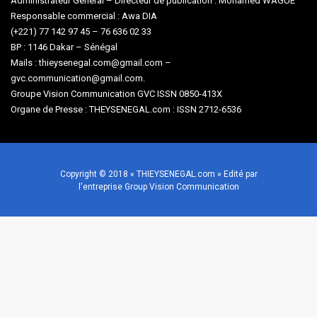
Administrateur Général – Directeur de publication : Mohamed WAGUE
Responsable commercial : Awa DIA
(+221) 77 142 97 45 – 76 636 02 33
BP : 1146 Dakar – Sénégal
Mails : thieysenegal.com@gmail.com –
gvc.communication@gmail.com.
Groupe Vision Communication GVC ISSN 0850-413X
Organe de Presse : THEYSENEGAL.com : ISSN 2712-6536
Copyright © 2018 « THIEYSENEGAL.com » Edité par
l'entreprise Group Vision Communication