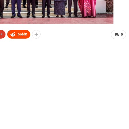
e+
ReddIt
0