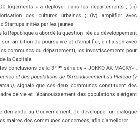
00 logements » à déployer dans les départements ; (iii)
risation des cultures urbaines ; (iv) amplifier avec
 Startups initiés par les jeunes.
 la République a abordé la question liée au développement
t son ambition de poursuivre et d’amplifier, en liaison avec
r et les communes du département), les investissements pour
e la Capitale.
ème
 les conclusions de la 3
série de « JOKKO AK MACKY
« ,
eunes et des populations de l’Arrondissement du Plateau (y
ateau),
signale que ces deux communes constituent des
u cadre de vie et l’épanouissement des populations s’érigent
ique demande au Gouvernement, de développer un dialogue
et les maires des communes concernées, afin d’améliorer :