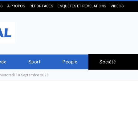
US
A PROPOS
REPORTAGES
ENQUETES ET REVELATIONS
VIDEOS
nde
Sport
People
Société
Mercredi 10 Septembre 2025