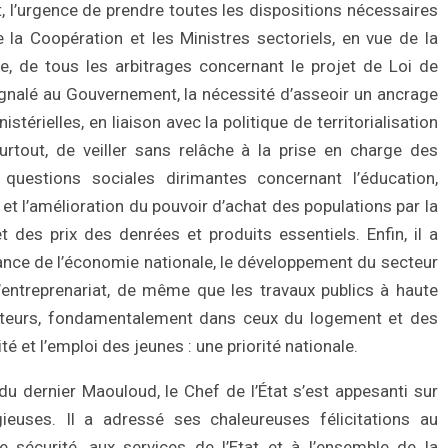
, l’urgence de prendre toutes les dispositions nécessaires
 la Coopération et les Ministres sectoriels, en vue de la
re, de tous les arbitrages concernant le projet de Loi de
 signalé au Gouvernement, la nécessité d’asseoir un ancrage
istérielles, en liaison avec la politique de territorialisation
surtout, de veiller sans relâche à la prise en charge des
 questions sociales dirimantes concernant l’éducation,
 et l’amélioration du pouvoir d’achat des populations par la
 des prix des denrées et produits essentiels. Enfin, il a
ance de l’économie nationale, le développement du secteur
l’entreprenariat, de même que les travaux publics à haute
cteurs, fondamentalement dans ceux du logement et des
é et l’emploi des jeunes : une priorité nationale.
du dernier Maouloud, le Chef de l’État s’est appesanti sur
euses. Il a adressé ses chaleureuses félicitations au
sécurité, aux services de l’Etat et à l’ensemble de la