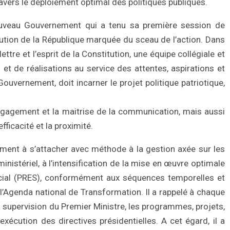
ravers le déploiement optimal des politiques publiques.
nouveau Gouvernement qui a tenu sa première session de
itution de la République marquée du sceau de l’action. Dans
ettre et l’esprit de la Constitution, une équipe collégiale et
s et de réalisations au service des attentes, aspirations et
vernement, doit incarner le projet politique patriotique,
l’engagement et la maitrise de la communication, mais aussi
’efficacité et la proximité.
ement à s’attacher avec méthode à la gestion axée sur les
inistériel, à l’intensification de la mise en œuvre optimale
ial (PRES), conformément aux séquences temporelles et
 l’Agenda national de Transformation. Il a rappelé à chaque
a supervision du Premier Ministre, les programmes, projets,
xécution des directives présidentielles. A cet égard, il a