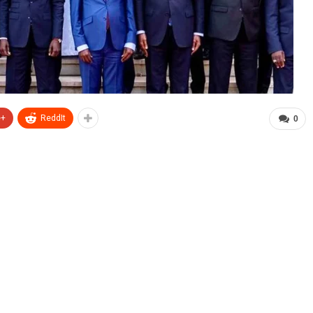
e+
ReddIt
0