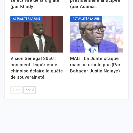
sélectivité de la dignité
présidentielle anticipée
(par Khady…
(par Adama…
ACTUALITÉ À LA UNE
ACTUALITÉ À LA UNE
Vision Sénégal 2050 :
MALI : La Junte craque
comment l’expérience
mais ne croule pas (Par
chinoise éclaire la quête
Babacar Justin Ndiaye)
de souveraineté…
<<<
>>>