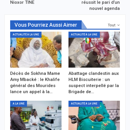
Nioxor TINE
réussit le pari d’un
nouvel agenda
Vous Pourriez Aussi Aimer
Tout
ACTUALITÉ À LA UNE
ACTUALITÉ À LA UNE
Décès de Sokhna Mame
Abattage clandestin aux
Amy Mbacké : le Khalife
HLM Biscuiterie : un
général des Mourides
suspect interpellé par la
lance un appel à la…
Brigade de…
A LA UNE
ACTUALITÉ À LA UNE