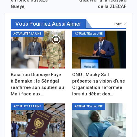
Gueye,
de la ZLECAF
Vous Pourriez Aussi Aimer
Tout
ACTUALITÉ À LA UNE
ACTUALITÉ À LA UNE
Bassirou Diomaye Faye
ONU : Macky Sall
à Bamako : le Sénégal
présente sa vision d’une
réaffirme son soutien au
Organisation réformée
Mali face aux…
lors du débat des…
ACTUALITÉ À LA UNE
ACTUALITÉ À LA UNE