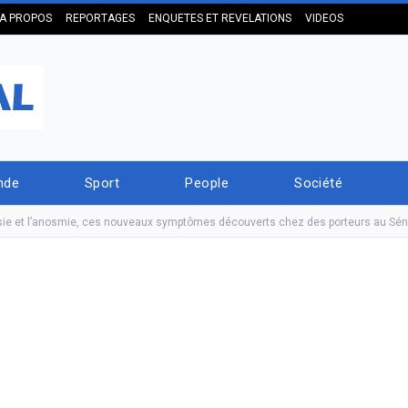
A PROPOS
REPORTAGES
ENQUETES ET REVELATIONS
VIDEOS
nde
Sport
People
Société
usie et l’anosmie, ces nouveaux symptômes découverts chez des porteurs au Sén