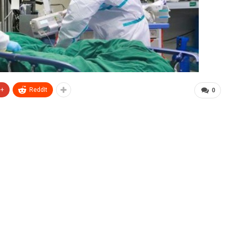
e+
ReddIt
0