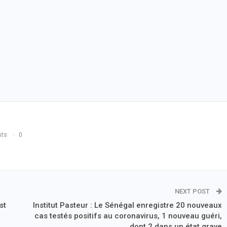
sts
0
NEXT POST
st
Institut Pasteur : Le Sénégal enregistre 20 nouveaux
cas testés positifs au coronavirus, 1 nouveau guéri,
dont 2 dans un état grave