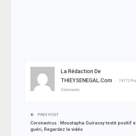
La Rédaction De
THIEYSENEGAL.com
19172 Po
Comments
PREV POST
Coronavirus : Moustapha Guirassy testé positif e
guéri, Regardez la vidéo