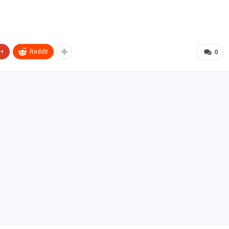
e+
ReddIt
0