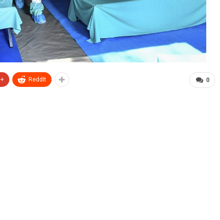
e+
ReddIt
0