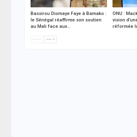
Bassirou Diomaye Faye à Bamako :
ONU : Mack
le Sénégal réaffirme son soutien
vision d’un
au Mali face aux…
réformée l
<<<
>>>