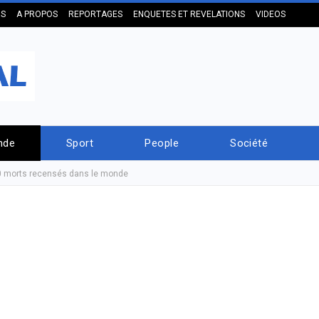
US
A PROPOS
REPORTAGES
ENQUETES ET REVELATIONS
VIDEOS
nde
Sport
People
Société
00 morts recensés dans le monde