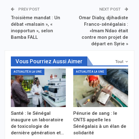
PREV POST
NEXT POST
Troisième mandat : Un
Omar Diaby, djihadiste
débat «malsain », «
Franco-sénégalais :
inopportun », selon
«Imam Ndao était
Bamba FALL
contre mon projet de
départ en Syrie »
Vous Pourriez Aussi Aimer
Tout
ACTUALITÉ À LA UNE
ACTUALITÉ À LA UNE
Santé : le Sénégal
Pénurie de sang : le
inaugure un laboratoire
CNTS appelle les
de toxicologie de
Sénégalais à un élan de
dernière génération et…
solidarité