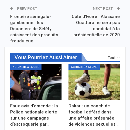
PREV POST
NEXT POST
Frontière sénégalo-
Côte d’Ivoire : Alassane
gambienne : les
Ouattara ne sera pas
Douaniers de Séléty
candidat à la
saisissent des produits
présidentielle de 2020
frauduleux
Vous Pourriez Aussi Aimer
Tout
ACTUALITÉ À LA UNE
ACTUALITÉ À LA UNE
Faux avis d’amende : la
Dakar : un coach de
Police nationale alerte
football déféré dans
sur une campagne
une affaire présumée
d’escroquerie par…
de violences sexuelles…