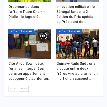
Ordonnance dans
Innovation militaire : le
l’affaire Pape Cheikh
Sénégal lance la 2ᵉ
Diallo : le juge clôt…
édition du Prix spécial
du Président de…
ACTUALITÉ À LA UNE
ACTUALITÉ À LA UNE
Cité Aliou Sow : deux
Guinaw-Rails Sud : une
femmes interpellées
dispute entre deux
dans un appartement
frères vire au drame, un
soupçonné d’abriter un…
mort et un suspect…
<<<
>>>