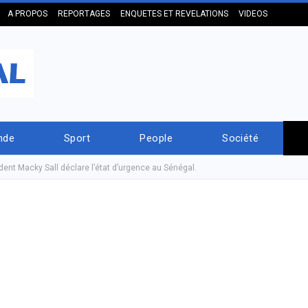
A PROPOS
REPORTAGES
ENQUETES ET REVELATIONS
VIDEOS
nde
Sport
People
Société
dent Macky Sall déclare l’état d’urgence au Sénégal.