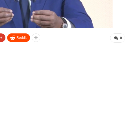
e+
ReddIt
0