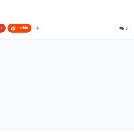
e+
ReddIt
0