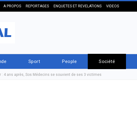
A PROPOS
REPORTAGES
ENQUETES ET REVELATIONS
VIDEOS
nde
Sport
People
Société
r : 4 ans après, Sos Médecins se souvient de ses 3 victimes