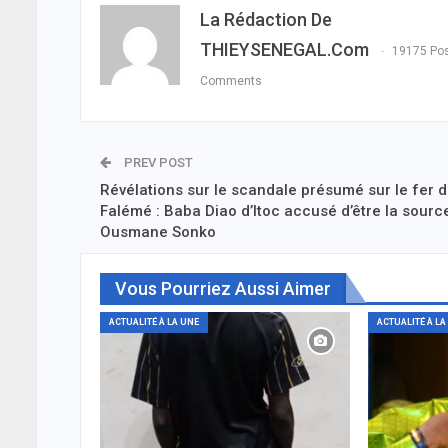
La Rédaction De
THIEYSENEGAL.com
19175 Po
Comments
PREV POST
Révélations sur le scandale présumé sur le fer d
Falémé : Baba Diao d’Itoc accusé d’être la sourc
Ousmane Sonko
Vous Pourriez Aussi Aimer
ACTUALITÉ À LA UNE
ACTUALITÉ À LA