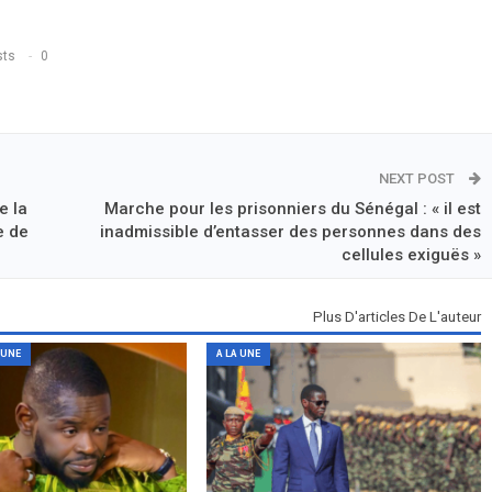
sts
0
NEXT POST
e la
Marche pour les prisonniers du Sénégal : « il est
e de
inadmissible d’entasser des personnes dans des
cellules exiguës »
Plus D'articles De L'auteur
 UNE
A LA UNE