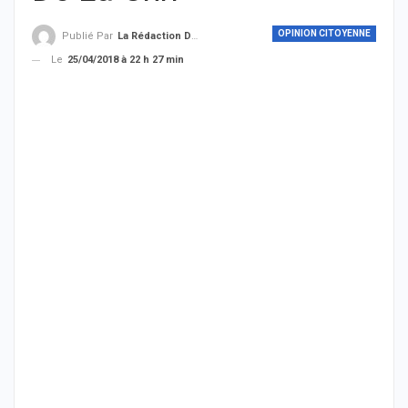
OPINION CITOYENNE
Publié Par
La Rédaction De THIEYSENEGAL.com
Le
25/04/2018 à 22 h 27 min