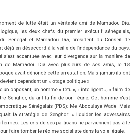
oment de lutte était un véritable ami de Mamadou Dia.
ogique, les deux chefs du premier exécutif sénégalais,
 du Sénégal et Mamadou Dia, président du Conseil de
 déjà en désaccord à la veille de l’indépendance du pays.
i s’est accentuée avec leur divergence sur la manière de
tion de Mamadou Dia avec plusieurs de ses amis, le 18
oque avait dénoncé cette arrestation. Mais jamais ils ont
devient cependant un « otage politique ».
un opposant, un homme « têtu », « intelligent », « faim de
tre Senghor, durant la fin de son règne. Cet homme n’est
 Démocratique Sénégalais (PDS): Me Abdoulaye Wade. Mais
uait la stratégie de Senghor: « liquider les adversaires
enfermés. Les cris de ses partisans ne parviennent pas à le
un jour faire tomber le régime socialiste dans la voie légale.