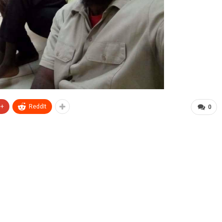
e+
ReddIt
0