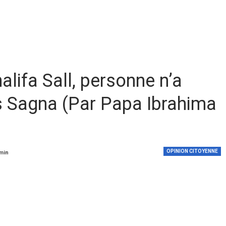
ifa Sall, personne n’a
s Sagna (Par Papa Ibrahima
OPINION CITOYENNE
 min