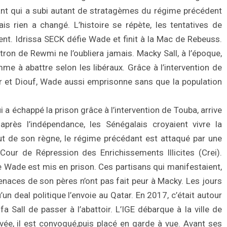
nt qui a subi autant de stratagèmes du régime précédent
is rien a changé. L’histoire se répète, les tentatives de
ent. Idrissa SECK défie Wade et finit à la Mac de Rebeuss.
atron de Rewmi ne l’oubliera jamais. Macky Sall, à l’époque,
mme à abattre selon les libéraux. Grâce à l’intervention de
r et Diouf, Wade aussi emprisonne sans que la population
i a échappé la prison grâce à l’intervention de Touba, arrive
près l’indépendance, les Sénégalais croyaient vivre la
t de son règne, le régime précédant est attaqué par une
our de Répression des Enrichissements Illicites (Crei).
e Wade est mis en prison. Ces partisans qui manifestaient,
enaces de son pères n’ont pas fait peur à Macky. Les jours
un deal politique l’envoie au Qatar. En 2017, c’était autour
 Sall de passer à l’abattoir. L’IGE débarque à la ville de
vée, il est convoqué,puis placé en garde à vue. Avant ses