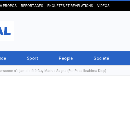
A PROPOS
REPORTAGES
ENQUETES ET REVELATIONS
VIDEOS
nde
Sport
People
Société
personne n’a jamais été Guy Marius Sagna (Par Papa Ibrahima Diop)