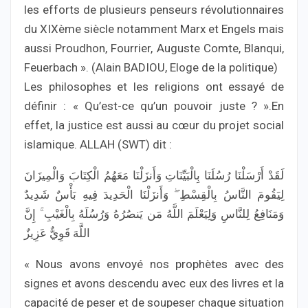
les efforts de plusieurs penseurs révolutionnaires
du XIXème siècle notamment Marx et Engels mais
aussi Proudhon, Fourrier, Auguste Comte, Blanqui,
Feuerbach ». (Alain BADIOU, Eloge de la politique)
Les philosophes et les religions ont essayé de
définir : « Qu’est-ce qu’un pouvoir juste ? ».En
effet, la justice est aussi au cœur du projet social
islamique. ALLAH (SWT) dit :
لَقَدْ أَرْسَلْنَا رُسُلَنَا بِالْبَيِّنَاتِ وَأَنزَلْنَا مَعَهُمُ الْكِتَابَ وَالْمِيزَانَ
لِيَقُومَ النَّاسُ بِالْقِسْطِ ۖ وَأَنزَلْنَا الْحَدِيدَ فِيهِ بَأْسٌ شَدِيدٌ
وَمَنَافِعُ لِلنَّاسِ وَلِيَعْلَمَ اللَّهُ مَن يَنصُرُهُ وَرُسُلَهُ بِالْغَيْبِ ۚ إِنَّ
اللَّهَ قَوِيٌّ عَزِيزٌ
« Nous avons envoyé nos prophètes avec des
signes et avons descendu avec eux des livres et la
capacité de peser et de soupeser chaque situation