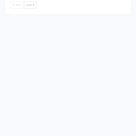
<<<
>>>