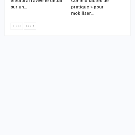
électoral ravive le débat
Communautés de
sur un…
pratique » pour
mobiliser…
<<<
>>>