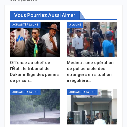
Vous Pourriez Aussi Aimer
ACTUALITÉ À LA UNE
A LA UNE
Offense au chef de
Médina : une opération
l’État : le tribunal de
de police cible des
Dakar inflige des peines
étrangers en situation
de prison…
irrégulière…
ACTUALITÉ À LA UNE
ACTUALITÉ À LA UNE