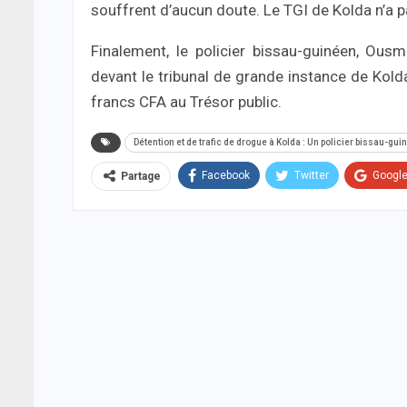
souffrent d’aucun doute. Le TGI de Kolda n’a pa
Finalement, le policier bissau-guinéen, Ou
devant le tribunal de grande instance de Kolda
francs CFA au Trésor public.
Détention et de trafic de drogue à Kolda : Un policier bissau-g
Facebook
Twitter
Googl
Partage