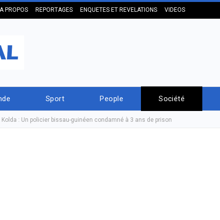
A PROPOS
REPORTAGES
ENQUETES ET REVELATIONS
VIDEOS
nde
Sport
People
Société
à Kolda : Un policier bissau-guinéen condamné à 3 ans de prison