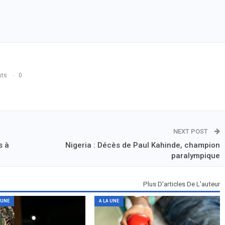
sts
0
NEXT POST
s à
Nigeria : Décès de Paul Kahinde, champion
paralympique
Plus D'articles De L'auteur
 UNE
A LA UNE