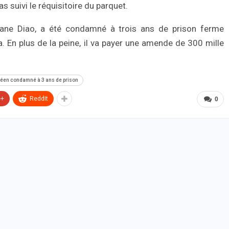
s suivi le réquisitoire du parquet.
smane Diao, a été condamné à trois ans de prison ferme
. En plus de la peine, il va payer une amende de 300 mille
uinéen condamné à 3 ans de prison
e+
ReddIt
0