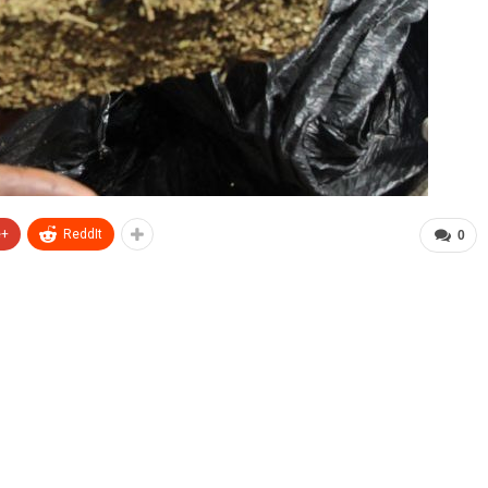
e+
ReddIt
0