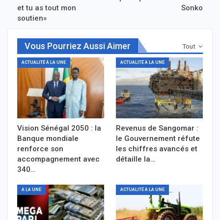
et tu as tout mon
Sonko
soutien»
Vous Pourriez Aussi Aimer
Tout
ACTUALITÉ À LA UNE
ACTUALITÉ À LA UNE
Vision Sénégal 2050 : la
Revenus de Sangomar :
Banque mondiale
le Gouvernement réfute
renforce son
les chiffres avancés et
accompagnement avec
détaille la…
340…
A LA UNE
ACTUALITÉ À LA UNE