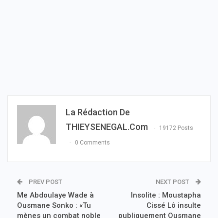
La Rédaction De
THIEYSENEGAL.com
19172 Posts
0 Comments
PREV POST
NEXT POST
Me Abdoulaye Wade à
Insolite : Moustapha
Ousmane Sonko : «Tu
Cissé Lô insulte
mènes un combat noble
publiquement Ousmane