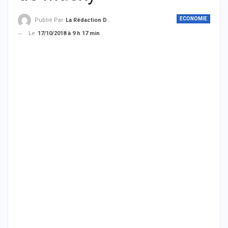
ECONOMIE
Publié Par
La Rédaction De THIEYSENEGAL.com
Le
17/10/2018 à 9 h 17 min