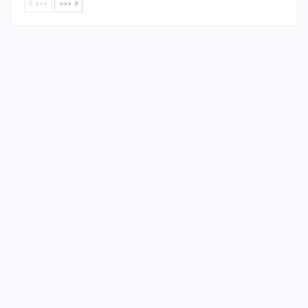
<<<
>>>