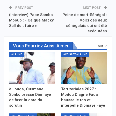
PREV POST
NEXT POST
(Interview) Pape Samba
Peine de mort-Sénégal :
Mboup : « Ce que Macky
Voici ces deux
Sall doit faire »
sénégalais qui ont été
exécutées
Vous Pourriez Aussi Aimer
Tout
A LA UNE
ACTUALITÉ À LA UNE
à Louga, Ousmane
Territoriales 2027 :
Sonko presse Diomaye
Modou Diagne Fada
de fixer la date du
hausse le ton et
scrutin
interpelle Diomaye Faye
ACTUALITÉ À LA UNE
ACTUALITÉ À LA UNE