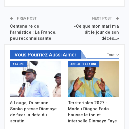
PREV POST
NEXT POST
Centenaire de
«Ce que mon mari m’a
l’armistice : La France,
dit le jour de son
peu reconnaissante !
décès…»
Vous Pourriez Aussi Aimer
Tout
A LA UNE
ACTUALITÉ À LA UNE
à Louga, Ousmane
Territoriales 2027 :
Sonko presse Diomaye
Modou Diagne Fada
de fixer la date du
hausse le ton et
scrutin
interpelle Diomaye Faye