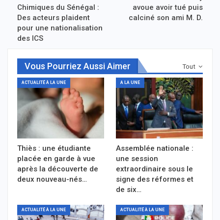
Chimiques du Sénégal :
avoue avoir tué puis
Des acteurs plaident
calciné son ami M. D.
pour une nationalisation
des ICS
Vous Pourriez Aussi Aimer
Tout
ACTUALITÉ À LA UNE
A LA UNE
Thiès : une étudiante
Assemblée nationale :
placée en garde à vue
une session
après la découverte de
extraordinaire sous le
deux nouveau-nés…
signe des réformes et
de six…
ACTUALITÉ À LA UNE
ACTUALITÉ À LA UNE