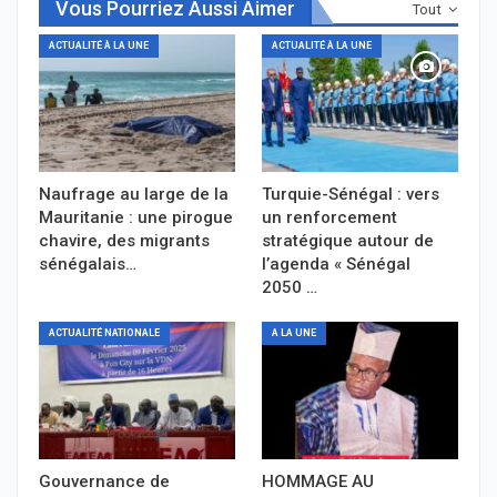
Vous Pourriez Aussi Aimer
Tout
ACTUALITÉ À LA UNE
ACTUALITÉ À LA UNE
Naufrage au large de la
Turquie-Sénégal : vers
Mauritanie : une pirogue
un renforcement
chavire, des migrants
stratégique autour de
sénégalais…
l’agenda « Sénégal
2050 …
ACTUALITÉ NATIONALE
A LA UNE
Gouvernance de
HOMMAGE AU