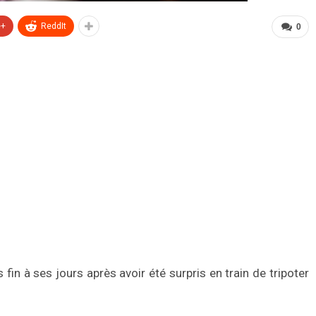
e+
ReddIt
0
in à ses jours après avoir été surpris en train de tripoter