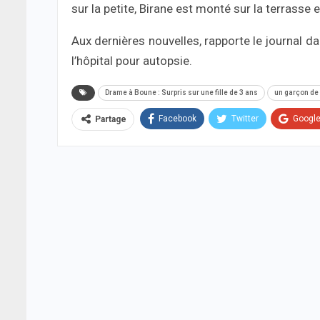
sur la petite, Birane est monté sur la terrasse e
Aux dernières nouvelles, rapporte le journal da
l’hôpital pour autopsie.
Drame à Boune : Surpris sur une fille de 3 ans
un garçon de
Facebook
Twitter
Googl
Partage