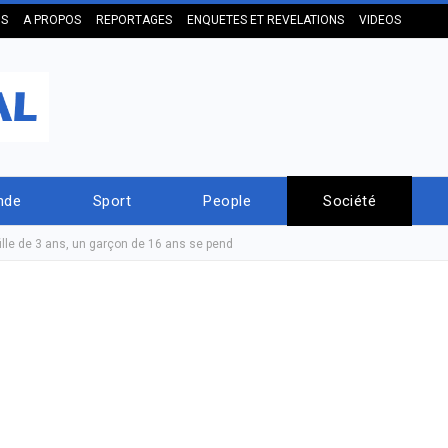
US
A PROPOS
REPORTAGES
ENQUETES ET REVELATIONS
VIDEOS
nde
Sport
People
Société
ille de 3 ans, un garçon de 16 ans se pend