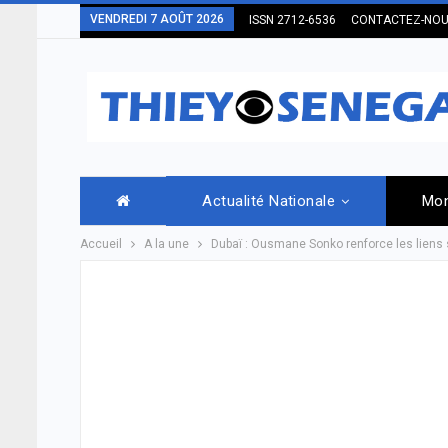
VENDREDI 7 AOÛT 2026
ISSN 2712-6536
CONTACTEZ-NO
Actualité Nationale
Mo
Accueil
A la une
Dubaï : Ousmane Sonko renforce les liens 