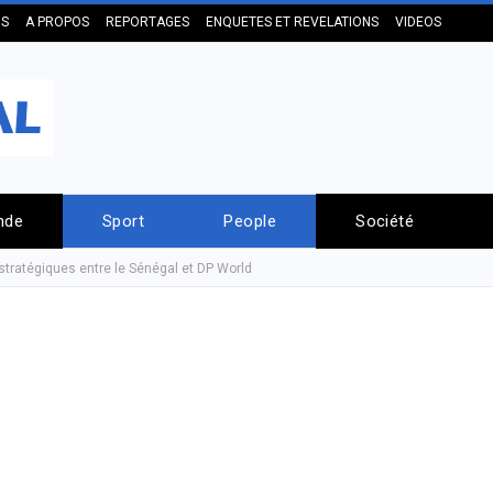
US
A PROPOS
REPORTAGES
ENQUETES ET REVELATIONS
VIDEOS
nde
Sport
People
Société
stratégiques entre le Sénégal et DP World