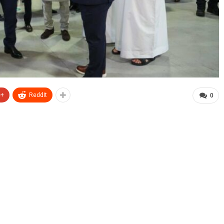
e+
ReddIt
0