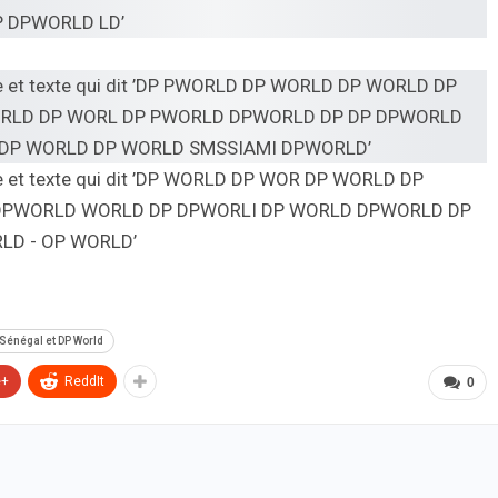
 Sénégal et DP World
e+
ReddIt
0