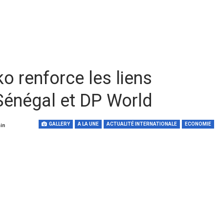
 renforce les liens
 Sénégal et DP World
GALLERY
A LA UNE
ACTUALITÉ INTERNATIONALE
ECONOMIE
min