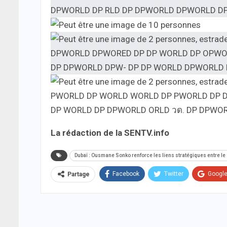
La rédaction de la SENTV.info
Dubaï : Ousmane Sonko renforce les liens stratégiques entre le
Facebook
Twitter
Googl
Partage