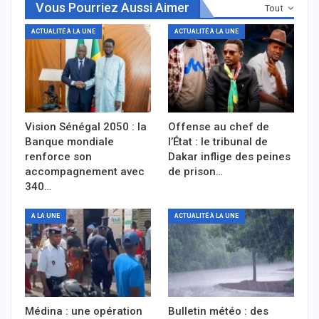
Vous Pourriez Aussi Aimer
Tout
ACTUALITÉ À LA UNE
ACTUALITÉ À LA UNE
Vision Sénégal 2050 : la
Offense au chef de
Banque mondiale
l’État : le tribunal de
renforce son
Dakar inflige des peines
accompagnement avec
de prison…
340…
A LA UNE
ACTUALITÉ À LA UNE
Médina : une opération
Bulletin météo : des