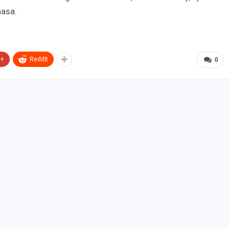
hasa.
e+
ReddIt
0