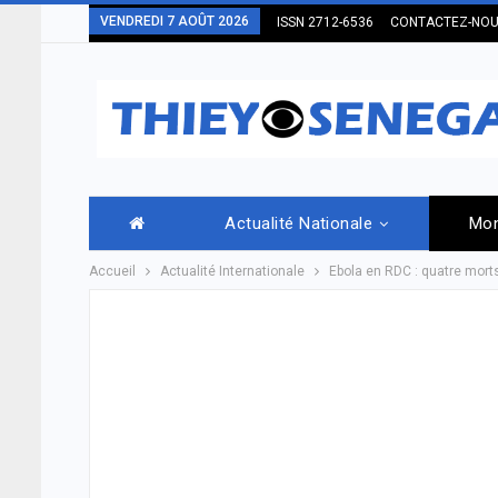
VENDREDI 7 AOÛT 2026
ISSN 2712-6536
CONTACTEZ-NO
Actualité Nationale
Mo
Accueil
Actualité Internationale
Ebola en RDC : quatre mort