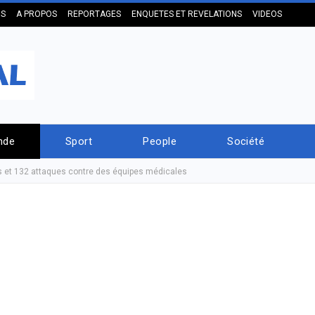
US
A PROPOS
REPORTAGES
ENQUETES ET REVELATIONS
VIDEOS
nde
Sport
People
Société
s et 132 attaques contre des équipes médicales