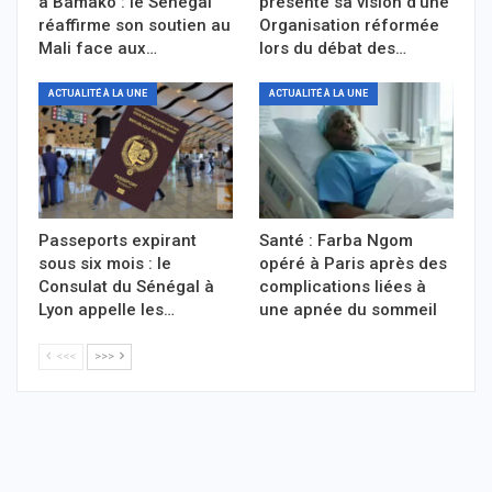
à Bamako : le Sénégal
présente sa vision d’une
réaffirme son soutien au
Organisation réformée
Mali face aux…
lors du débat des…
ACTUALITÉ À LA UNE
ACTUALITÉ À LA UNE
Passeports expirant
Santé : Farba Ngom
sous six mois : le
opéré à Paris après des
Consulat du Sénégal à
complications liées à
Lyon appelle les…
une apnée du sommeil
<<<
>>>