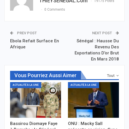
THIEYSENEGAL.com
19175 Posts
0 Comments
PREV POST
NEXT POST
Ebola Refait Surface En
Sénégal : Hausse Du
Afrique
Revenu Des
Exportations D’or Brut
En Mars 2018
Vous Pourriez Aussi Aimer
Tout
ACTUALITÉ À LA UNE
ACTUALITÉ À LA UNE
Bassirou Diomaye Faye
ONU : Macky Sall