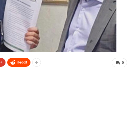
e+
ReddIt
0