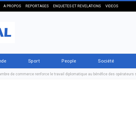
A PROPOS
REPORTAGES
ENQUETES ET REVELATIONS
VIDEOS
nde
Sport
People
Société
mbre de commerce renforce le travail diplomatique au bénéfice des opérateurs 