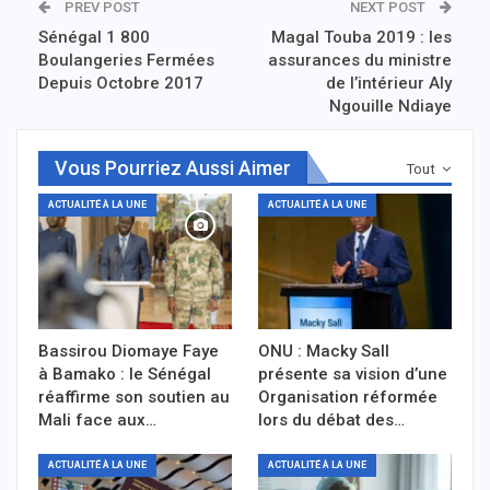
PREV POST
NEXT POST
Sénégal 1 800
Magal Touba 2019 : les
Boulangeries Fermées
assurances du ministre
Depuis Octobre 2017
de l’intérieur Aly
Ngouille Ndiaye
Vous Pourriez Aussi Aimer
Tout
ACTUALITÉ À LA UNE
ACTUALITÉ À LA UNE
Bassirou Diomaye Faye
ONU : Macky Sall
à Bamako : le Sénégal
présente sa vision d’une
réaffirme son soutien au
Organisation réformée
Mali face aux…
lors du débat des…
ACTUALITÉ À LA UNE
ACTUALITÉ À LA UNE