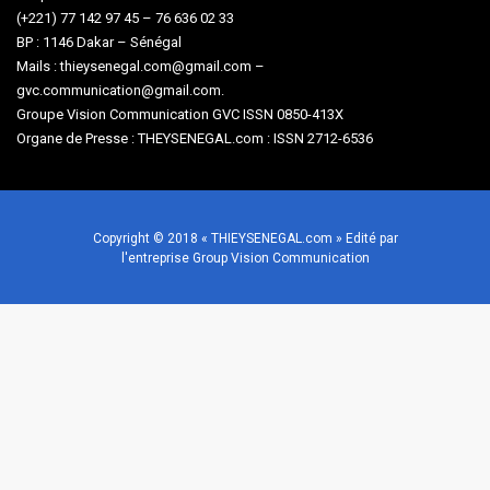
(+221) 77 142 97 45 – 76 636 02 33
BP : 1146 Dakar – Sénégal
Mails : thieysenegal.com@gmail.com –
gvc.communication@gmail.com.
Groupe Vision Communication GVC ISSN 0850-413X
Organe de Presse : THEYSENEGAL.com : ISSN 2712-6536
Copyright © 2018 « THIEYSENEGAL.com » Edité par
l'entreprise Group Vision Communication