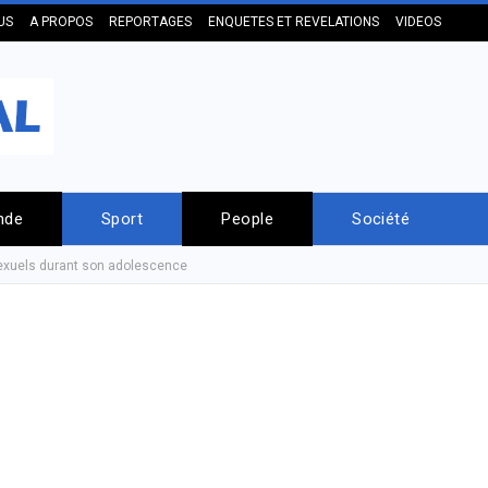
US
A PROPOS
REPORTAGES
ENQUETES ET REVELATIONS
VIDEOS
nde
Sport
People
Société
sexuels durant son adolescence