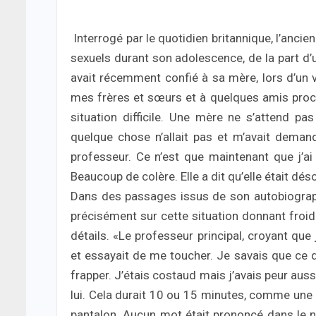
Interrogé par le quotidien britannique, l’ancie
sexuels durant son adolescence, de la part d’un
avait récemment confié à sa mère, lors d’un 
mes frères et sœurs et à quelques amis proche
situation difficile. Une mère ne s’attend pa
quelque chose n’allait pas et m’avait dema
professeur. Ce n’est que maintenant que j’ai 
Beaucoup de colère. Elle a dit qu’elle était dés
Dans des passages issus de son autobiographie 
précisément sur cette situation donnant froid
détails. «Le professeur principal, croyant que
et essayait de me toucher. Je savais que ce qu’
frapper. J’étais costaud mais j’avais peur aus
lui. Cela durait 10 ou 15 minutes, comme une b
pantalon. Aucun mot était prononcé dans le noi