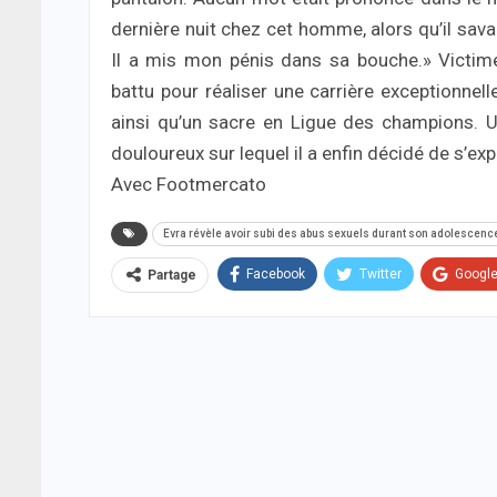
dernière nuit chez cet homme, alors qu’il savai
Il a mis mon pénis dans sa bouche.» Victime
battu pour réaliser une carrière exceptionne
ainsi qu’un sacre en Ligue des champions. U
douloureux sur lequel il a enfin décidé de s’ex
Avec Footmercato
Evra révèle avoir subi des abus sexuels durant son adolescenc
Facebook
Twitter
Googl
Partage