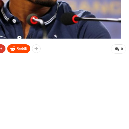
e+
ReddIt
0