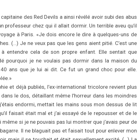
n capitaine des Red Devils a ainsi révélé avoir subi des abus
 professeur chez qui il allait dormir. Un terrible aveu qu’il
voyage à Paris. «Je dois encore le dire à quelques-uns de
s. (…) Je ne veux pas que les gens aient pitié. C’est une
s à entendre cela de son propre enfant. Elle sentait que
ndé pourquoi je ne voulais pas dormir dans la maison du
40 ans que je lui ai dit. Ce fut un grand choc pour elle.
olée.»
et déjà publiés, l’ex-international tricolore revient plus
 dans le dos, détaillant même l’horreur dans les moindres
 j’étais endormi, mettait les mains sous mon dessus de lit
il faisait était mal et j’ai essayé de le repousser et de le
si même si je ne pouvais pas lui montrer que j’avais peur de
agarre. Il ne blaguait pas et faisait tout pour enlever mon
r mais il se touchait et était sexuellement excité. (…) La