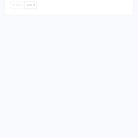
<<<
>>>