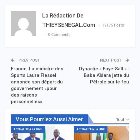
La Rédaction De
THIEYSENEGAL.com
19175 Posts
0 Comments
PREV POST
NEXT POST
France: La ministre des
Dynastie « Faye-Sall » :
Sports Laura Flessel
Baba Aïdara jette du
annonce son départ du
Pétrole sur le feu
gouvernement «pour
des raisons
personnelles»
Vous Pourriez Aussi Aimer
Tout
ACTUALITÉ À LA UNE
ACTUALITÉ À LA UNE