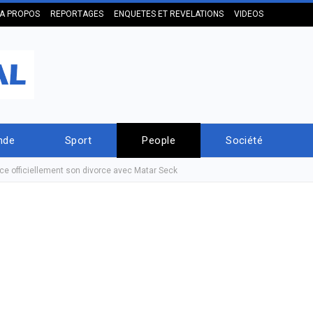
A PROPOS
REPORTAGES
ENQUETES ET REVELATIONS
VIDEOS
nde
Sport
People
Société
e officiellement son divorce avec Matar Seck