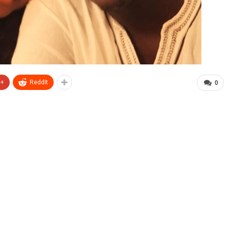
e+
ReddIt
0