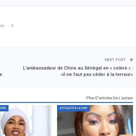
sts
0
NEXT POST
L’ambassadeur de Chine au Sénégal en « colère » :
me
«il ne faut pas céder à la terreur»
Plus D'articles De L'auteur
 UNE
ACTUALITÉ À LA UNE