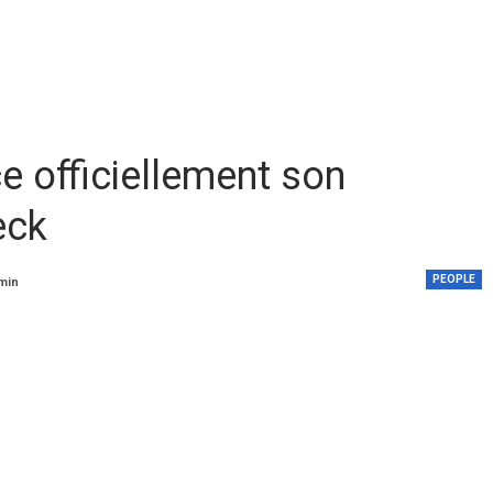
 officiellement son
eck
PEOPLE
 min