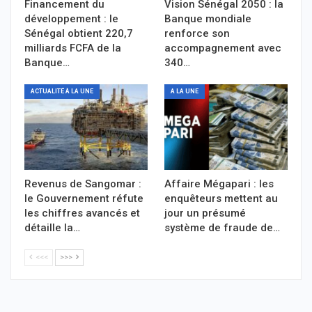
Financement du
Vision Sénégal 2050 : la
développement : le
Banque mondiale
Sénégal obtient 220,7
renforce son
milliards FCFA de la
accompagnement avec
Banque…
340…
ACTUALITÉ À LA UNE
A LA UNE
Revenus de Sangomar :
Affaire Mégapari : les
le Gouvernement réfute
enquêteurs mettent au
les chiffres avancés et
jour un présumé
détaille la…
système de fraude de…
<<<
>>>