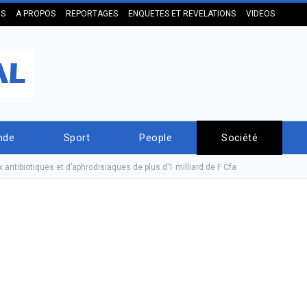
US
A PROPOS
REPORTAGES
ENQUETES ET REVELATIONS
VIDEOS
nde
Sport
People
Société
x antibiotiques et d’aphrodisiaques de plus d’1 milliard de F Cfa