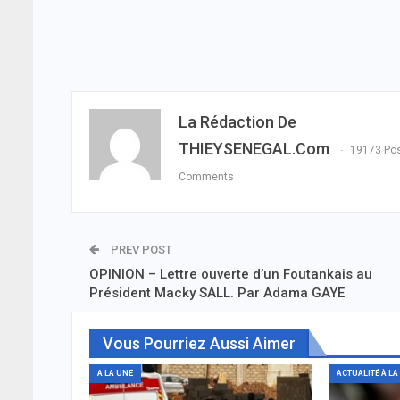
La Rédaction De
THIEYSENEGAL.com
19173 Po
Comments
PREV POST
OPINION – Lettre ouverte d’un Foutankais au
Président Macky SALL. Par Adama GAYE
Vous Pourriez Aussi Aimer
A LA UNE
ACTUALITÉ À LA