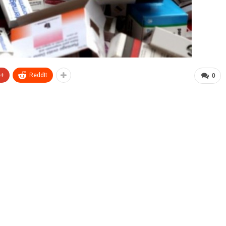
e+
ReddIt
0