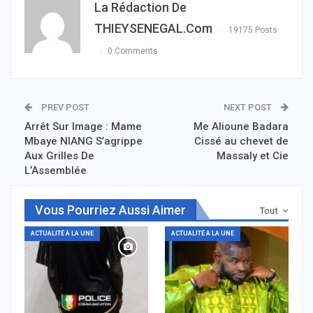
La Rédaction De
THIEYSENEGAL.com
19175 Posts
0 Comments
PREV POST
NEXT POST
Arrêt Sur Image : Mame
Me Alioune Badara
Mbaye NIANG S’agrippe
Cissé au chevet de
Aux Grilles De
Massaly et Cie
L’Assemblée
Vous Pourriez Aussi Aimer
Tout
ACTUALITÉ À LA UNE
ACTUALITÉ À LA UNE