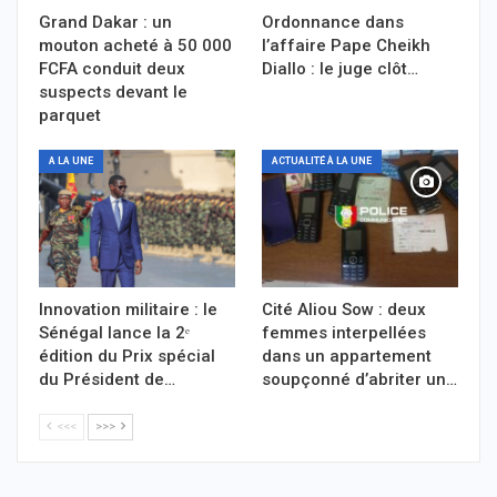
Grand Dakar : un
Ordonnance dans
mouton acheté à 50 000
l’affaire Pape Cheikh
FCFA conduit deux
Diallo : le juge clôt…
suspects devant le
parquet
A LA UNE
ACTUALITÉ À LA UNE
Innovation militaire : le
Cité Aliou Sow : deux
Sénégal lance la 2ᵉ
femmes interpellées
édition du Prix spécial
dans un appartement
du Président de…
soupçonné d’abriter un…
<<<
>>>