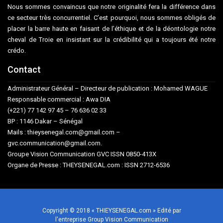
Nous sommes convaincus que notre originalité fera la différence dans
ce secteur très concurrentiel. C’est pourquoi, nous sommes obligés de
placer la barre haute en faisant de l’éthique et de la déontologie notre
cheval de Troie en insistant sur la crédibilité qui a toujours été notre
crédo.
Contact
Administrateur Général – Directeur de publication : Mohamed WAGUE
Responsable commercial : Awa DIA
(+221) 77 142 97 45 – 76 636 02 33
BP : 1146 Dakar – Sénégal
Mails : thieysenegal.com@gmail.com –
gvc.communication@gmail.com.
Groupe Vision Communication GVC ISSN 0850-413X
Organe de Presse : THEYSENEGAL.com : ISSN 2712-6536
Copyright © 2018 « THIEYSENEGAL.com » Edité par
l'entreprise Group Vision Communication