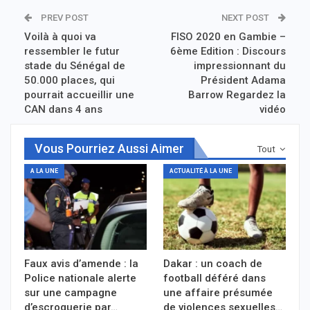
PREV POST
NEXT POST
Voilà à quoi va
FISO 2020 en Gambie –
ressembler le futur
6ème Edition : Discours
stade du Sénégal de
impressionnant du
50.000 places, qui
Président Adama
pourrait accueillir une
Barrow Regardez la
CAN dans 4 ans
vidéo
Vous Pourriez Aussi Aimer
Tout
A LA UNE
ACTUALITÉ À LA UNE
Faux avis d’amende : la
Dakar : un coach de
Police nationale alerte
football déféré dans
sur une campagne
une affaire présumée
d’escroquerie par…
de violences sexuelles…