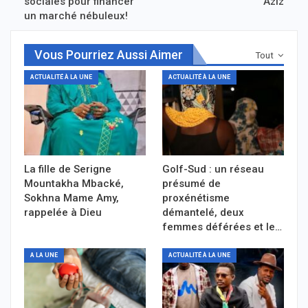
sociales pour financer
Aziz
un marché nébuleux!
Vous Pourriez Aussi Aimer
Tout
ACTUALITÉ À LA UNE
ACTUALITÉ À LA UNE
La fille de Serigne
Golf-Sud : un réseau
Mountakha Mbacké,
présumé de
Sokhna Mame Amy,
proxénétisme
rappelée à Dieu
démantelé, deux
femmes déférées et le…
A LA UNE
ACTUALITÉ À LA UNE