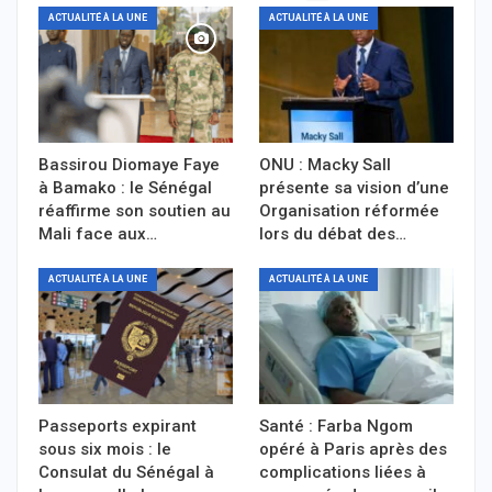
ACTUALITÉ À LA UNE
ACTUALITÉ À LA UNE
Bassirou Diomaye Faye
ONU : Macky Sall
à Bamako : le Sénégal
présente sa vision d’une
réaffirme son soutien au
Organisation réformée
Mali face aux…
lors du débat des…
ACTUALITÉ À LA UNE
ACTUALITÉ À LA UNE
Passeports expirant
Santé : Farba Ngom
sous six mois : le
opéré à Paris après des
Consulat du Sénégal à
complications liées à