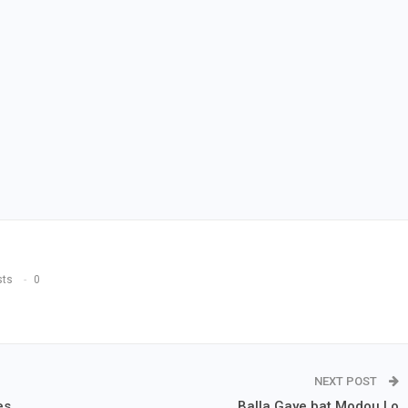
sts
0
NEXT POST
es
Balla Gaye bat Modou Lo