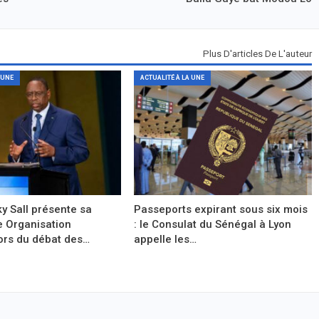
Plus D'articles De L'auteur
 UNE
ACTUALITÉ À LA UNE
y Sall présente sa
Passeports expirant sous six mois
e Organisation
: le Consulat du Sénégal à Lyon
ors du débat des…
appelle les…