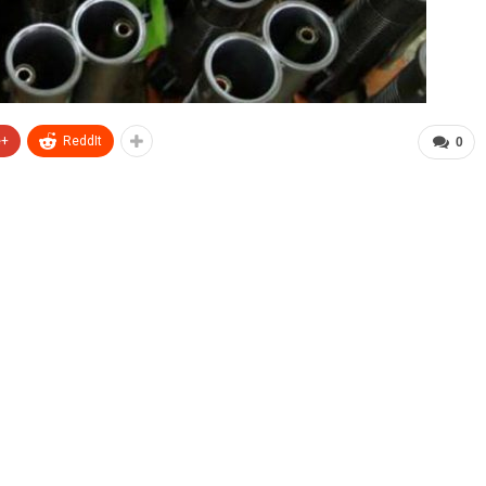
e+
ReddIt
0