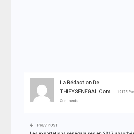
La Rédaction De
THIEYSENEGAL.com
19175 Po
Comments
PREV POST
Les exportations sénégalaises en 2017 absorbé