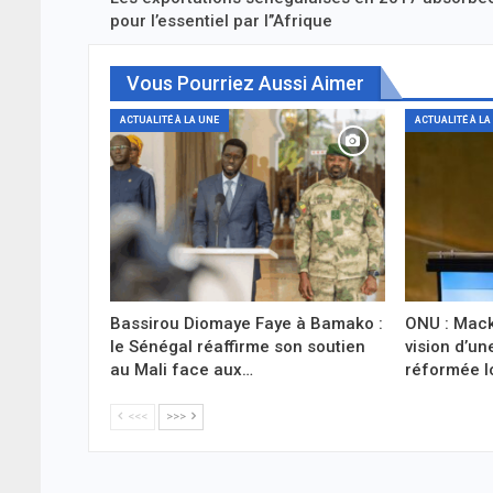
pour l’essentiel par l’’Afrique
Vous Pourriez Aussi Aimer
ACTUALITÉ À LA UNE
ACTUALITÉ À LA
Bassirou Diomaye Faye à Bamako :
ONU : Mack
le Sénégal réaffirme son soutien
vision d’un
au Mali face aux…
réformée l
<<<
>>>