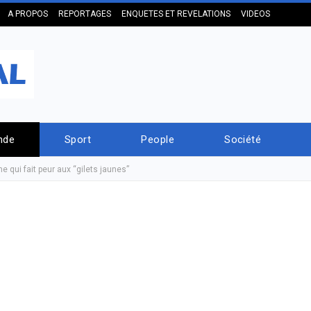
A PROPOS
REPORTAGES
ENQUETES ET REVELATIONS
VIDEOS
nde
Sport
People
Société
me qui fait peur aux “gilets jaunes”