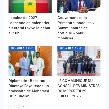
Locales de 2027 :
Gouvernance : la
l’absence de calendrier
Primature lance les «
électoral ravive le débat
Communautés de
sur un…
pratique » pour
mobiliser…
ACTUALITÉ À LA UNE
ACTUALITÉ À LA UNE
Diplomatie : Bassirou
LE COMMUNIQUÉ DU
Diomaye Faye reçoit un
CONSEIL DES MINISTRES
émissaire de Mohamed
DU MERCREDI 29
Ould Cheikh El…
JUILLET 2026
<<<
>>>